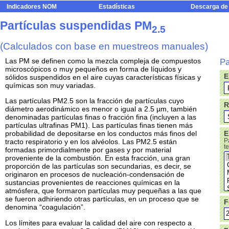
Indicadores NOM
Estadísticas
Descarga de
Partículas suspendidas PM
2.5
(Calculados con base en muestreos manuales)
Las PM se definen como la mezcla compleja de compuestos
Pa
microscópicos o muy pequeños en forma de líquidos y
E
sólidos suspendidos en el aire cuyas características físicas y
químicas son muy variadas.
Las partículas PM2.5 son la fracción de partículas cuyo
R
diámetro aerodinámico es menor o igual a 2.5 µm, también
denominadas partículas finas o fracción fina (incluyen a las
partículas ultrafinas PM1). Las partículas finas tienen más
E
probabilidad de depositarse en los conductos más finos del
P
tracto respiratorio y en los alvéolos. Las PM2.5 están
t
formadas primordialmente por gases y por material
proveniente de la combustión. En esta fracción, una gran
proporción de las partículas son secundarias, es decir, se
originaron en procesos de nucleación-condensación de
sustancias provenientes de reacciones químicas en la
atmósfera, que formaron partículas muy pequeñas a las que
se fueron adhiriendo otras partículas, en un proceso que se
F
denomina “coagulación”.
Los límites para evaluar la calidad del aire con respecto a